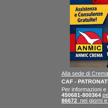
Alla
s
ede di Crema 
CAF -
PATRONA
Per informazioni 
450681-800364
p
86672
nei giorni e